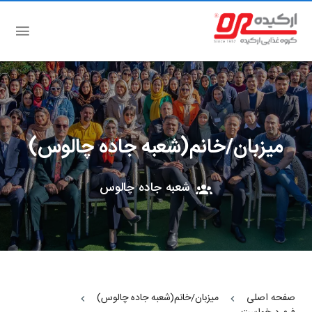
وب سایت شرکت
میزبان/خانم(شعبه جاده چالوس)
شعبه جاده چالوس
صفحه اصلی
میزبان/خانم(شعبه جاده چالوس)